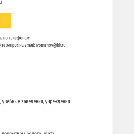
.)
ь по телефонам:
те запрос на email:
ivsmirnov@bk.ru
, учебные заведения, учреждения
м покрытием белого цвета.