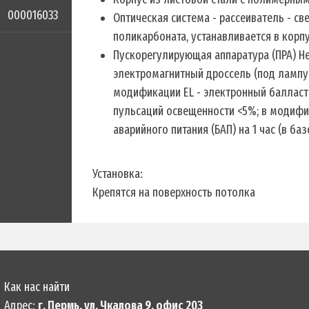
000016033
Оптическая система - рассеиватель - с
поликарбоната, устанавливается в кор
Пускорегулирующая аппаратура (ПРА) Hel
электромагнитный дроссель (под лампу T8
модификации EL - электронный балласт, 
пульсаций освещенности <5%; в модифи
аварийного питания (БАП) на 1 час (в ба
Установка:
Крепятся на поверхность потолка
Как нас найти
Адрес:
г. Пермь, ул. Чкалова 9, офис 203