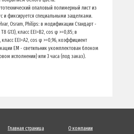
ветотехнический опаловый полимерный лист из
пус и фиксируется специальными защелками.
var, Osram, Philips: в модификации Стандарт -
 G13), класс EEI=B2, cos φ >=0,85; в
класс EEI=A2, cos φ >=0,96, коэффициент
кации EM - светильник укомплектован блоком
зовом исполнении) или 3 часа (под заказ).
Главная страница
О компании