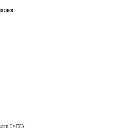
ования
растр ЭмПРА