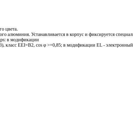
о цвета.
ного алюминия. Устанавливается в корпус и фиксируется специа
ips: в модификации
), класс EEI=B2, cos φ >=0,85; в модификации EL - электронный