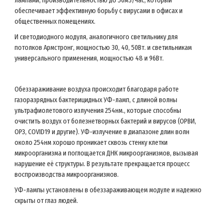
лампами, производительностью до 50м3/час, который
обеспечивает эффективную борьбу с вирусами в офисах и
общественных помещениях.
И светодиодного модуля, аналогичного светильнику для
потолков Армстронг, мощностью 30, 40, 50Вт. и светильникам
универсального применения, мощностью 48 и 96Вт.
Обеззараживание воздуха происходит благодаря работе
газоразрядных бактерицидных УФ-ламп, с длиной волны
ультрафиолетового излучения 254нм., которые способны
очистить воздух от болезнетворных бактерий и вирусов (ОРВИ,
ОРЗ, COVID19 и другие). УФ-излучение в диапазоне длин волн
около 254нм хорошо проникает сквозь стенку клетки
микроорганизма и поглощается ДНК микроорганизмов, вызывая
нарушение её структуры. В результате прекращается процесс
воспроизводства микроорганизмов.
УФ-лампы установлены в обеззараживающем модуле и надежно
скрыты от глаз людей.